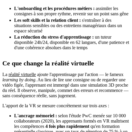
L'onboarding et les procédures métiers :
assimiler les
consignes à son propre rythme, revenir sur un point sans gêne
Les soft skills et la relation client :
s'entraîner à des
situations sensibles ou des entretiens managériaux dans un
espace sécurisé
La réduction du stress d'apprentissage :
un tuteur
disponible 24h/24, disponible en 62 langues, d'une patience et
d'une cohérence absolues dans le temps
Ce que change la réalité virtuelle
La
réalité virtuelle
ajoute l'apprentissage par l'action — le fameux
learning by doing
. Au lieu de lire une consigne ou de regarder une
vidéo figée, l'apprenant est immergé dans une simulation 3D proche
du réel. Il observe, manipule, commet des erreurs et recommence —
sans conséquence réelle, sans jugement.
L'apport de la VR se mesure concrètement sur trois axes :
L'ancrage mémoriel :
selon l'étude PwC menée sur 10 000
collaborateurs (2020), les apprenants formés en VR maîtrisent
les compétences
4 fois plus rapidement
qu'en formation
présentielle classique, avec un taux de rétention de 75 % à un