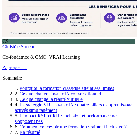
CS
Christèle Simeoni
Co-fondatrice & CMO, VRAI Learning
À propos →
Sommaire
1.
Pourquoi la formation classique atteint ses limites
2.
Ce que change l'avatar IA conversationnel
3.
Ce que change la réalité virtuelle
4.
La synergie VR + avatar IA : quatre piliers d'apprentissage
activés simultanément
5.
L'impact RSE et RH : inclusion et performance ne
s'opposent pas
6.
Comment concevoir une formation vraiment inclusive ?
7.
En résumé