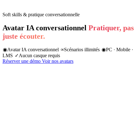
Soft skills & pratique conversationnelle
Avatar IA conversationnel
Pratiquer, pas
juste écouter.
◉
Avatar IA conversationnel
∞
Scénarios illimités
◉
PC · Mobile ·
LMS
✓
Aucun casque requis
Réserver une démo
Voir nos avatars
85%
du succès professionnel lié aux soft skills
Harvard Business School
74%
des recruteurs privilégient les soft skills aux compétences techniques
LinkedIn 2024